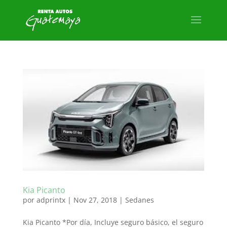
Kia Picanto
por
adprintx
|
Nov 27, 2018
|
Sedanes
Kia Picanto *Por día, Incluye seguro básico, el seguro